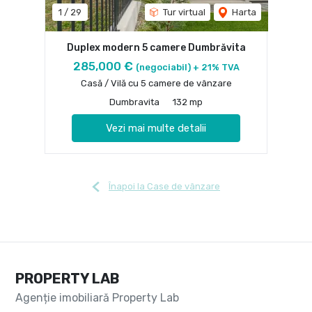
1
/
29
Tur virtual
Harta
Duplex modern 5 camere Dumbrăvita
285,000 €
(negociabil) + 21% TVA
Casă / Vilă cu 5 camere de vânzare
Dumbravita
132 mp
Vezi mai multe detalii
Înapoi la Case de vânzare
PROPERTY LAB