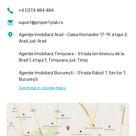
+4 0374 484 484
suport@propertylab.ro
Agenție Imobiliară Arad - Calea Romanilor 17-19, etajul 2,
Arad, jud. Arad
Agenție Imobiliară Timișoara - Strada Ion Ionescu de la
Brad 1, etajul 1, Timișoara, jud. Timiș
Agenție Imobiliară București - Strada Rabat 1, Sector 1,
București
Deschide în Google Maps