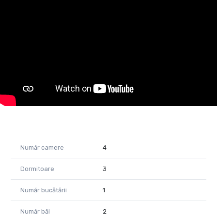
Terasă acoperită
Locuința beneficiază de o compartimentare eficientă, camere
luminoase și finisaje de calitate, oferind un ambient plăcut și
primitor. Proprietatea dispune de toate utilitățile necesare și
este situată într-o zonă liniștită.
Ideală pentru familii
Compartimentare practică
Zonă liniștită și accesibilă
Confort și intimitate
Pentru informații suplimentare și programarea unei vizionări,
vă stăm cu drag la dispoziție!
Număr camere
4
Preț: 150000 euro
Dormitoare
3
Daniela Ianc- Consultant imobiliar PropertyLab
Dina Driment- Consultant imobiliar PropertyLab
Telefon: 0722375289
Număr bucătării
1
Telefon: 0721869140
E-mail: dina.driment@propertylab.ro
Număr băi
2