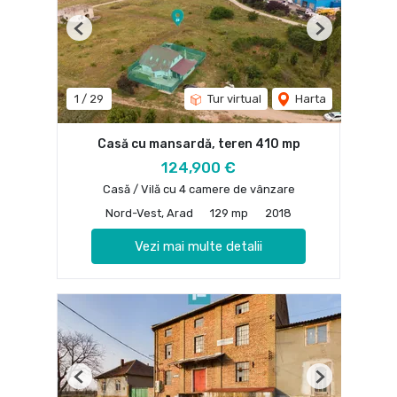
Previous
Next
1
/
29
Tur virtual
Harta
Casă cu mansardă, teren 410 mp
124,900 €
Casă / Vilă cu 4 camere de vânzare
Nord-Vest, Arad
129 mp
2018
Vezi mai multe detalii
Previous
Next