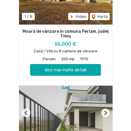
1
/
8
Video
Harta
Moară de vânzare în comuna Periam, județ
Timiș
55,000 €
Casă / Vilă cu 8 camere de vânzare
Periam
200 mp
1970
Vezi mai multe detalii
Previous
Next