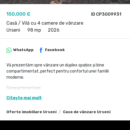
150,000 €
ID CP3009931
Casă / Vilă cu 4 camere de vânzare
Urseni
98 mp
2026
WhatsApp
Facebook
Vă prezentăm spre vânzare un duplex spațios și bine
compartimentat, perfect pentru confortul unei familii
moderne.
Compartimentare:
Citește mai mult
Living generos și luminos
3 dormitoare confortabile
Bucătărie practică și funcțională
Oferte imobiliare Urseni
Case de vânzare Urseni
2 băi moderne
Hol și spații de depozitare
Dressing