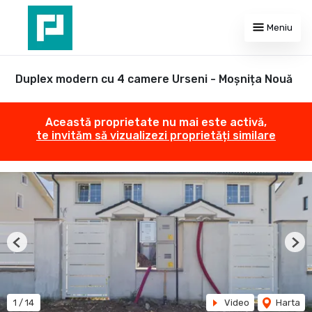
Meniu
Duplex modern cu 4 camere Urseni - Moșnița Nouă
Această proprietate nu mai este activă,
te invităm să vizualizezi proprietăți similare
Previous
Nex
1
/
14
Video
Harta