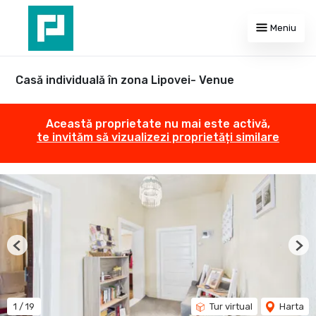
Meniu
Casă individuală în zona Lipovei- Venue
Această proprietate nu mai este activă,
te invităm să vizualizezi proprietăți similare
Previous
Nex
1
/
19
Tur virtual
Harta