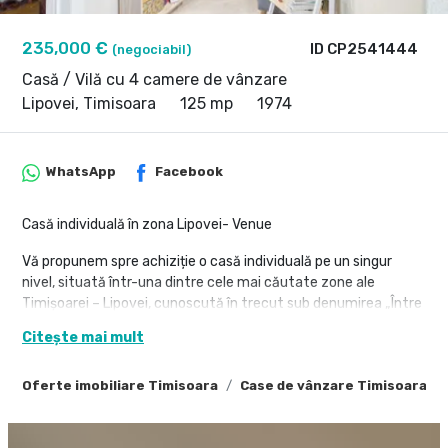
235,000 €
ID CP2541444
(negociabil)
Casă / Vilă cu 4 camere de vânzare
Lipovei, Timisoara
125 mp
1974
WhatsApp
Facebook
Casă individuală în zona Lipovei- Venue
Vă propunem spre achiziție o casă individuală pe un singur
nivel, situată într-una dintre cele mai căutate zone ale
Timișoarei – Lipovei, cunoscută în trecut sub denumirea „Între
Vii”. Poziționată excelent, în apropiere de Venue, această
Citește mai mult
proprietate oferă un echilibru ideal între liniște, acces facil la
facilități urbane și potențial de valorificare pe termen lung.
Oferte imobiliare Timisoara
Case de vânzare Timisoara
Construcția din cărămidă a fost finalizată în anul 1975 și
dispune de o suprafață utilă de 125 mp, la care se adaugă un
garaj și anexe funcționale. Terenul generos, de 705 mp,