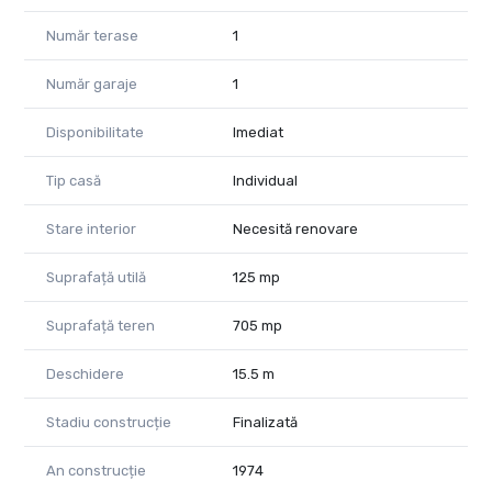
Remus Beiusanu- 0785 997 537
remus.beiusanu@propertylab.ro
Număr terase
1
CP2541444
Număr garaje
1
Disponibilitate
Imediat
Tip casă
Individual
Stare interior
Necesită renovare
Suprafață utilă
125 mp
Suprafață teren
705 mp
Deschidere
15.5 m
Stadiu construcție
Finalizată
An construcție
1974