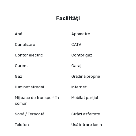
Facilități
Apă
Apometre
Canalizare
CATV
Contor electric
Contor gaz
Curent
Garaj
Gaz
Grădină proprie
Iluminat stradal
Internet
Mijloace de transport în
Mobilat parțial
comun
Sobă / Teracotă
Străzi asfaltate
Telefon
Ușă intrare lemn