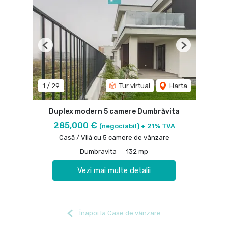
Previous
Next
1
/
29
Tur virtual
Harta
Duplex modern 5 camere Dumbrăvita
285,000 €
(negociabil) + 21% TVA
Casă / Vilă cu 5 camere de vânzare
Dumbravita
132 mp
Vezi mai multe detalii
Înapoi la Case de vânzare