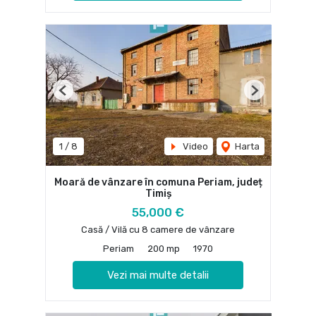
Previous
Next
1
/
8
Video
Harta
Moară de vânzare în comuna Periam, județ
Timiș
55,000 €
Casă / Vilă cu 8 camere de vânzare
Periam
200 mp
1970
Vezi mai multe detalii