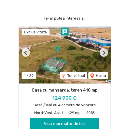
Te-ar putea interesa și:
Exclusivitate
Previous
Next
1
/
29
Tur virtual
Harta
Casă cu mansardă, teren 410 mp
124,900 €
Casă / Vilă cu 4 camere de vânzare
Nord-Vest, Arad
129 mp
2018
Vezi mai multe detalii