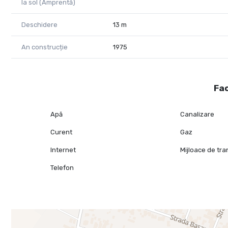
la sol (Amprentă)
Deschidere
13 m
An construcție
1975
Fac
Apă
Canalizare
Curent
Gaz
Internet
Mijloace de tr
Telefon