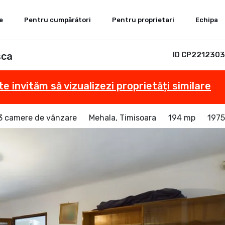
e
Pentru cumpărători
Pentru proprietari
Echipa
șca
ID CP2212303
te invităm să vizualizezi proprietăți similare
 3 camere de vânzare
Mehala, Timisoara
194 mp
1975