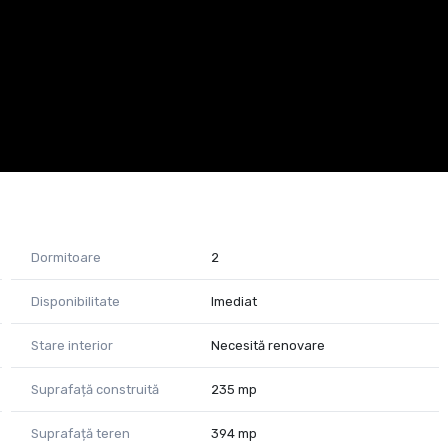
.
Dormitoare
2
Disponibilitate
Imediat
Stare interior
Necesită renovare
Suprafață construită
235 mp
Suprafață teren
394 mp