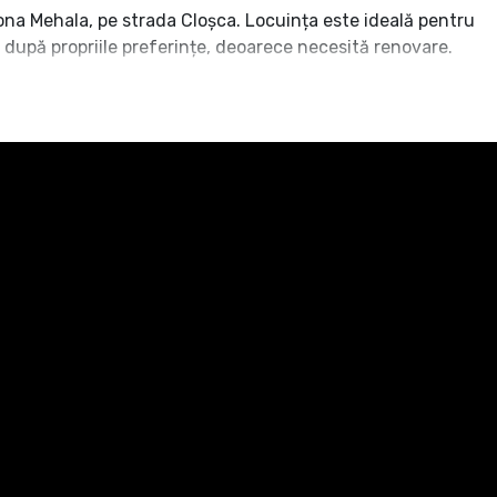
ona Mehala, pe strada Cloșca. Locuința este ideală pentru
 după propriile preferințe, deoarece necesită renovare.
zonul rece
nere facilă și aspect ordonat
 de 127 mp și o înălțime de 3 m, care poate servi diverse
nd oportunitatea de a fi folosită ca sediu de firmă sau
țial, amplasată într-o zonă apreciată, ideală pentru renovare