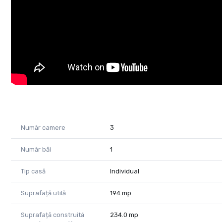
Casa este inchiriată și se poate prelua cu actualul chiriaș
Pentru mai multe informații, ne puteți contacta oricând.
Tudor Trașcă - consultant imobiliar Property Lab
Tel: 0730 650 235
E-mail: tudor.trasca@propertylab.ro
Remus Beiusanu - consultant imobiliar Property Lab
Tel: 0785 997 537
remus.beiusanu@propertylab.ro
Număr camere
3
Cod Proprietate 2212303
Număr băi
1
Tip casă
Individual
Suprafață utilă
194 mp
Suprafață construită
234.0 mp