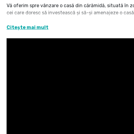
Vă oferim spre vânzare o casă din cărămidă, situată în z
cei care doresc să investească și să-și amenajeze o casă
Detalii proprietate:
Citește mai mult
• Suprafață utilă: 69 mp plus 127mp magazie
• Compartimentare: 3 camere, hol, bucătărie și baie
• Dotări: centrală termică pentru un confort sporit în se
• Curte: integral pavată cu dale de beton, oferind întreți
• Suprafața totală a terenului: 394 mp
Pe teren se află o magazie spațioasă, cu o suprafață utilă
scopuri (depozitare, atelier, etc.).
Proprietatea este înregistrată pe persoană juridică, oferi
pentru mici activități de producție. O investiție cu poten
și personalizare după bunul plac.