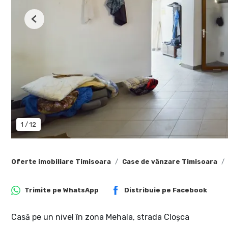
Previous
1
/
12
Oferte imobiliare Timisoara
Case de vânzare Timisoara
Trimite pe
WhatsApp
Distribuie pe
Facebook
Casă pe un nivel în zona Mehala, strada Cloșca