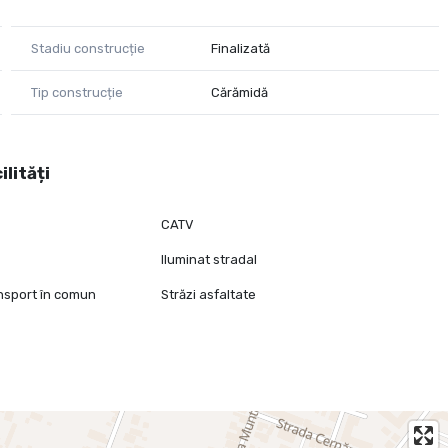
Stadiu construcție
Finalizată
Tip construcție
Cărămidă
ilități
CATV
Iluminat stradal
ansport în comun
Străzi asfaltate