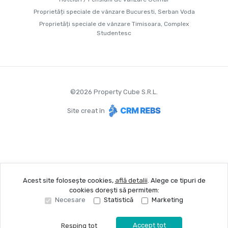
Proprietăți speciale de vânzare Bucuresti, Serban Voda
Proprietăți speciale de vânzare Timisoara, Complex
Studentesc
©
2026
Property Cube S.R.L.
Site creat în
Acest site folosește cookies,
află detalii
.
Alege ce tipuri de
cookies dorești să permitem:
Necesare
Statistică
Marketing
Accept tot
Resping tot