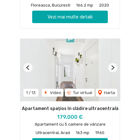
Floreasca, Bucuresti
166.2 mp
2020
Vezi mai multe detalii
Previous
Next
1
/
13
Video
Tur virtual
Harta
Apartament spațios în clădire ultracentrală
179,000 €
Apartament cu 5 camere de vânzare
Ultracentral, Arad
163 mp
1960