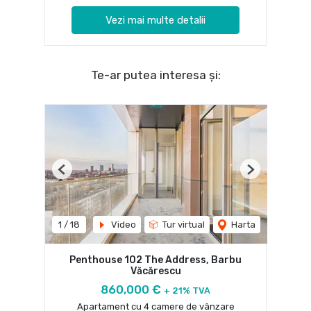
Vezi mai multe detalii
Te-ar putea interesa și:
Previous
Next
1
/
18
Video
Tur virtual
Harta
Penthouse 102 The Address, Barbu
Văcărescu
860,000 €
+ 21% TVA
Apartament cu 4 camere de vânzare