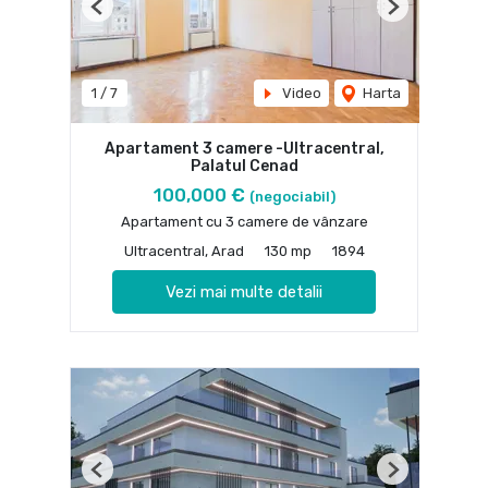
Previous
Next
1
/
7
Video
Harta
Apartament 3 camere -Ultracentral,
Palatul Cenad
100,000 €
(negociabil)
Apartament cu 3 camere de vânzare
Ultracentral, Arad
130 mp
1894
Vezi mai multe detalii
Previous
Next