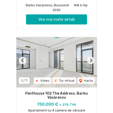
Barbu Vacarescu, Bucuresti
168.6 mp
2020
Vezi mai multe detalii
Previous
Next
1
/
7
Video
Tur virtual
Harta
Penthouse 102 The Address, Barbu
Văcărescu
750,000 €
+ 21% TVA
Apartament cu 4 camere de vânzare