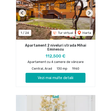
Previous
Next
1
/
24
Tur virtual
Harta
Apartament 2 niveluri strada Mihai
Eminescu
112,500 €
Apartament cu 4 camere de vânzare
Central, Arad
130 mp
1960
Vezi mai multe detalii