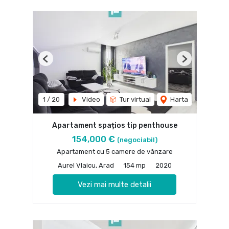
Previous
Next
1
/
20
Video
Tur virtual
Harta
Apartament spațios tip penthouse
154,000 €
(negociabil)
Apartament cu 5 camere de vânzare
Aurel Vlaicu, Arad
154 mp
2020
Vezi mai multe detalii