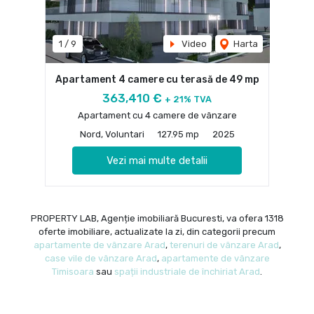
1
/
9
Video
Harta
Apartament 4 camere cu terasă de 49 mp
363,410 €
+ 21% TVA
Apartament cu 4 camere de vânzare
Nord, Voluntari
127.95 mp
2025
Vezi mai multe detalii
PROPERTY LAB, Agenție imobiliară Bucuresti, va ofera 1318
oferte imobiliare, actualizate la zi, din categorii precum
apartamente de vânzare Arad
,
terenuri de vânzare Arad
,
case vile de vânzare Arad
,
apartamente de vânzare
Timisoara
sau
spații industriale de închiriat Arad
.