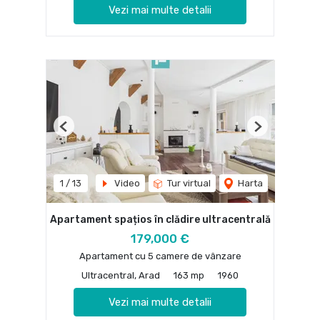
Vezi mai multe detalii
Previous
Next
1
/
13
Video
Tur virtual
Harta
Apartament spațios în clădire ultracentrală
179,000 €
Apartament cu 5 camere de vânzare
Ultracentral, Arad
163 mp
1960
Vezi mai multe detalii