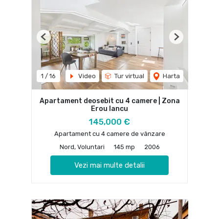
Previous
Next
1
/
16
Video
Tur virtual
Harta
Apartament deosebit cu 4 camere | Zona
Erou Iancu
145,000 €
Apartament cu 4 camere de vânzare
Nord, Voluntari
145 mp
2006
Vezi mai multe detalii