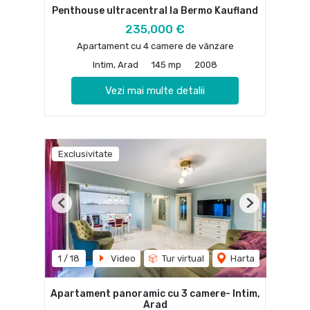
Penthouse ultracentral la Bermo Kaufland
235,000 €
Apartament cu 4 camere de vânzare
Intim, Arad
145 mp
2008
Vezi mai multe detalii
Exclusivitate
Previous
Next
1
/
18
Video
Tur virtual
Harta
Apartament panoramic cu 3 camere- Intim,
Arad