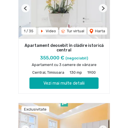
Previous
Next
1
/
35
Video
Tur virtual
Harta
Apartament deosebit în clădire istorică
central
355,000 €
(negociabil)
Apartament cu 3 camere de vânzare
Central, Timisoara
130 mp
1900
Vezi mai multe detalii
Exclusivitate