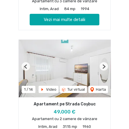
Apartament cu 3 camere de vânzare
Intim, Arad
84 mp
1994
Vezi mai multe detalii
Previous
Next
1
/
14
Video
Tur virtual
Harta
Apartament pe Strada Coșbuc
49,000 €
Apartament cu 2 camere de vânzare
Intim, Arad
31.15 mp
1960