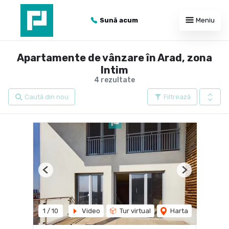
Sună acum
Meniu
Apartamente de vânzare în Arad, zona
Intim
4 rezultate
Caută din nou
Filtrează
Previous
Next
1
/
10
Video
Tur virtual
Harta