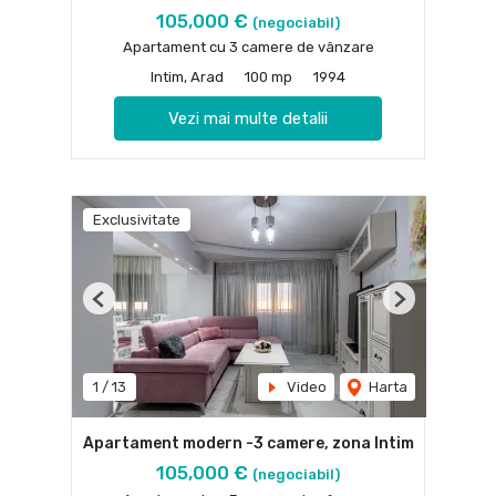
105,000 €
(negociabil)
Apartament cu 3 camere de vânzare
Intim, Arad
100 mp
1994
Vezi mai multe detalii
Exclusivitate
Previous
Next
1
/
13
Video
Harta
Apartament modern -3 camere, zona Intim
105,000 €
(negociabil)