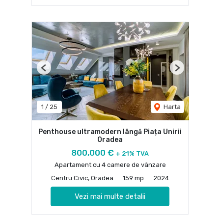
Previous
Next
1
/
25
Harta
Penthouse ultramodern lângă Piața Unirii
Oradea
800,000 €
+ 21% TVA
Apartament cu 4 camere de vânzare
Centru Civic, Oradea
159 mp
2024
Vezi mai multe detalii