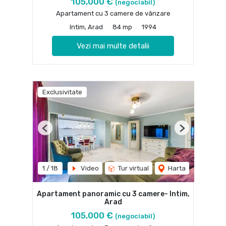
105,000 €
(negociabil)
Apartament cu 3 camere de vânzare
Intim, Arad
84 mp
1994
Vezi mai multe detalii
Exclusivitate
Previous
Next
1
/
18
Video
Tur virtual
Harta
Apartament panoramic cu 3 camere- Intim,
Arad
105,000 €
(negociabil)