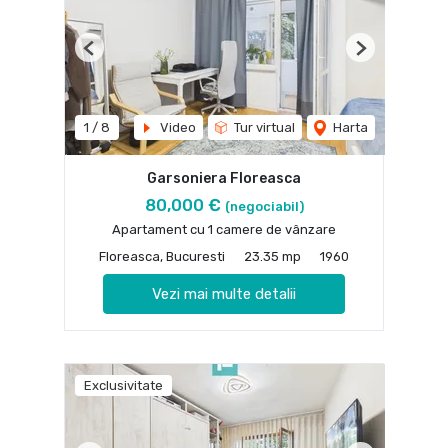
Previous
Next
1
/
8
Video
Tur virtual
Harta
Garsoniera Floreasca
80,000 €
(negociabil)
Apartament cu 1 camere de vânzare
Floreasca, Bucuresti
23.35 mp
1960
Vezi mai multe detalii
Exclusivitate