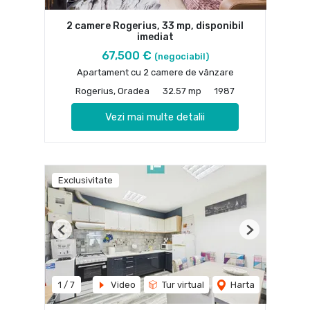
2 camere Rogerius, 33 mp, disponibil
imediat
67,500 €
(negociabil)
Apartament cu 2 camere de vânzare
Rogerius, Oradea
32.57 mp
1987
Vezi mai multe detalii
Exclusivitate
Previous
Next
1
/
7
Video
Tur virtual
Harta