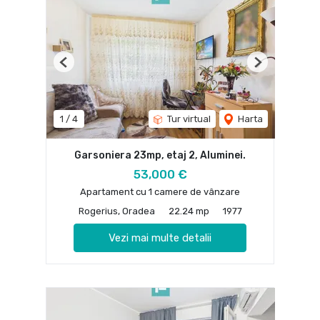
Previous
Next
1
/
4
Tur virtual
Harta
Garsoniera 23mp, etaj 2, Aluminei.
53,000 €
Apartament cu 1 camere de vânzare
Rogerius, Oradea
22.24 mp
1977
Vezi mai multe detalii