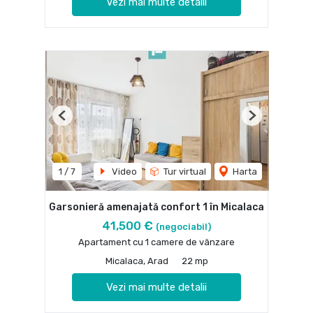
Vezi mai multe detalii
Previous
Next
1
/
7
Video
Tur virtual
Harta
Garsonieră amenajată confort 1 în Micalaca
41,500 €
(negociabil)
Apartament cu 1 camere de vânzare
Micalaca, Arad
22 mp
Vezi mai multe detalii