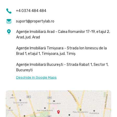
+4 0374 484 484
suport@propertylab.ro
Agenție Imobiliară Arad - Calea Romanilor 17-19, etajul 2,
Arad, jud. Arad
Agenție Imobiliară Timișoara - Strada Ion Ionescu de la
Brad 1, etajul 1, Timișoara, jud. Timiș
Agenție Imobiliară București - Strada Rabat 1, Sector 1,
București
Deschide în Google Maps