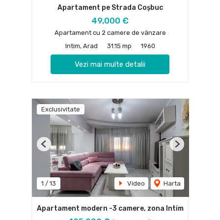
Apartament pe Strada Coșbuc
49,000 €
Apartament cu 2 camere de vânzare
Intim, Arad
31.15 mp
1960
Vezi mai multe detalii
Exclusivitate
Previous
Next
1
/
13
Video
Harta
Apartament modern -3 camere, zona Intim