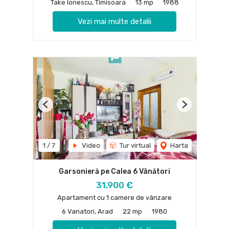
Take Ionescu, Timisoara
13 mp
1988
Vezi mai multe detalii
Previous
Next
1
/
7
Video
Tur virtual
Harta
Garsonieră pe Calea 6 Vânători
31,900 €
Apartament cu 1 camere de vânzare
6 Vanatori, Arad
22 mp
1980