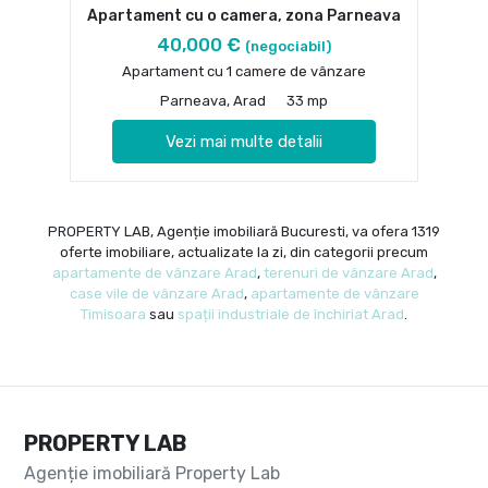
Apartament cu o camera, zona Parneava
40,000 €
(negociabil)
Apartament cu 1 camere de vânzare
Parneava, Arad
33 mp
Vezi mai multe detalii
PROPERTY LAB, Agenție imobiliară Bucuresti, va ofera 1319
oferte imobiliare, actualizate la zi, din categorii precum
apartamente de vânzare Arad
,
terenuri de vânzare Arad
,
case vile de vânzare Arad
,
apartamente de vânzare
Timisoara
sau
spații industriale de închiriat Arad
.
PROPERTY LAB