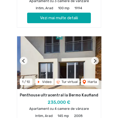
Apartament cu 3 camere de vânzare
Intim, Arad
100 mp
1994
Vezi mai multe detalii
Previous
Next
1
/
10
Video
Tur virtual
Harta
Penthouse ultracentral la Bermo Kaufland
235,000 €
Apartament cu 4 camere de vânzare
Intim, Arad
145 mp
2008