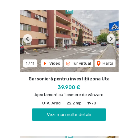
Previous
Next
1
/
11
Video
Tur virtual
Harta
Garsonieră pentru investiții zona Uta
39,900 €
Apartament cu 1 camere de vânzare
UTA, Arad
22.2 mp
1970
Vezi mai multe detalii