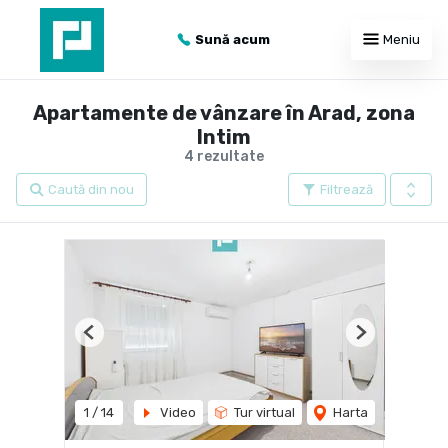
Sună acum
Meniu
Apartamente de vânzare în Arad, zona
Intim
4 rezultate
Caută din nou
Filtrează
Previous
Next
1
/
14
Video
Tur virtual
Harta