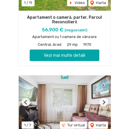
1
/
11
Video
Harta
Apartament o cameră, parter, Parcul
Reconcilierii
56,900 €
(negociabil)
Apartament cu 1 camere de vânzare
Central, Arad
29 mp
1970
Vezi mai multe detalii
Previous
Next
1
/
7
Tur virtual
Harta