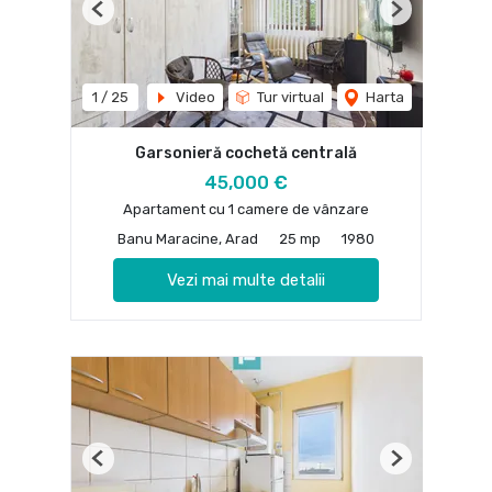
Previous
Next
1
/
25
Video
Tur virtual
Harta
Garsonieră cochetă centrală
45,000 €
Apartament cu 1 camere de vânzare
Banu Maracine, Arad
25 mp
1980
Vezi mai multe detalii
Previous
Next