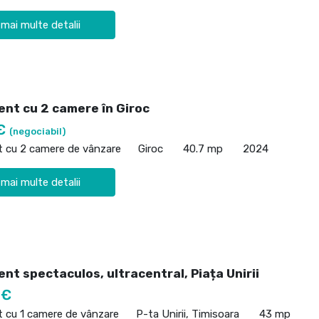
 mai multe detalii
nt cu 2 camere în Giroc
 €
(negociabil)
 cu 2 camere de vânzare
Giroc
40.7 mp
2024
 mai multe detalii
t spectaculos, ultracentral, Piața Unirii
 €
 cu 1 camere de vânzare
P-ta Unirii, Timisoara
43 mp