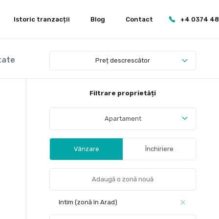
Istoric tranzacții
Blog
Contact
+4 0374 4
tate
Preț descrescător
Filtrare proprietăți
Apartament
Vânzare
Închiriere
Intim (zonă în Arad)