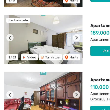
1
/
8
Harta
Exclusivitate
Apartame
189,00
Apartament
Previous
Next
Vezi
1
/
21
Video
Tur virtual
Harta
Apartame
110,000
Apartament
Previous
Next
Girocului, T