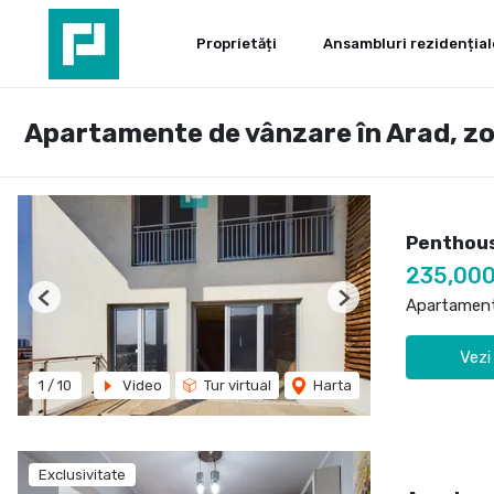
Proprietăți
Ansambluri rezidențial
Apartamente de vânzare în Arad, zo
Penthous
235,000
Apartament
Previous
Next
Vezi
1
/
10
Video
Tur virtual
Harta
Exclusivitate