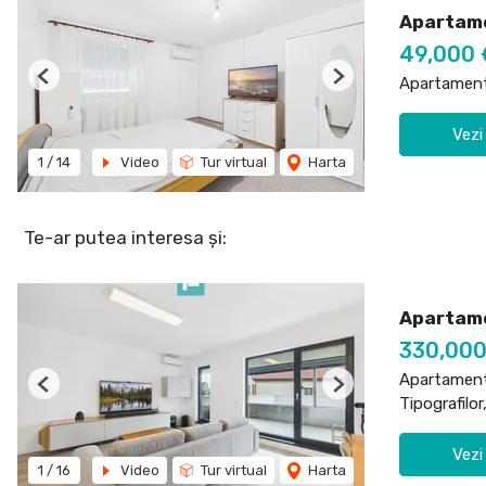
Apartame
49,000 
Apartament
Previous
Next
Vezi
1
/
14
Video
Tur virtual
Harta
Te-ar putea interesa și:
Apartame
330,00
Apartament
Previous
Next
Tipografilor
Vezi
1
/
16
Video
Tur virtual
Harta