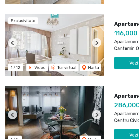
Exclusivitate
Apartame
116,000
Apartament
Previous
Next
Cantemir, 
Vezi
1
/
12
Video
Tur virtual
Harta
Apartame
286,00
Apartament
Previous
Next
Centru Civi
Vezi