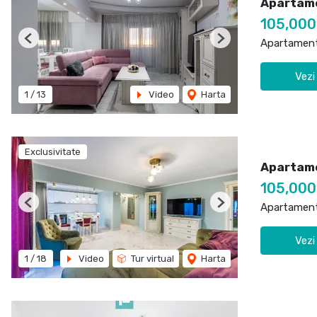
Apartame
105,00
Apartament
Previous
Next
Vezi
1
/
13
Video
Harta
Exclusivitate
Apartame
105,00
Apartament
Previous
Next
Vezi
1
/
18
Video
Tur virtual
Harta