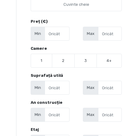
Preț (€)
Min
Max
Camere
1
2
3
4+
Suprafață utilă
Min
Max
An construcție
Min
Max
Etaj