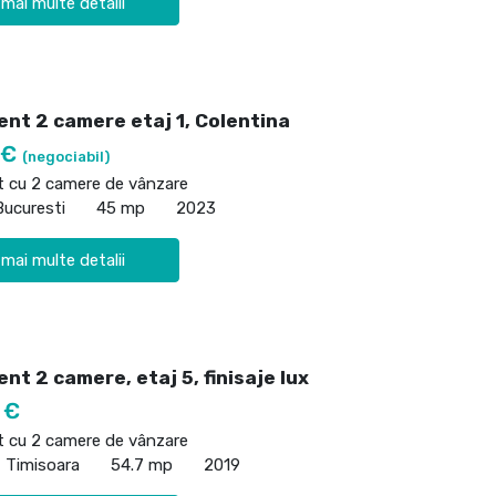
 mai multe detalii
nt 2 camere etaj 1, Colentina
 €
(negociabil)
 cu 2 camere de vânzare
Bucuresti
45 mp
2023
 mai multe detalii
t 2 camere, etaj 5, finisaje lux
 €
 cu 2 camere de vânzare
, Timisoara
54.7 mp
2019