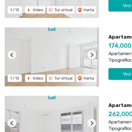
Vezi
1
/
13
Video
Tur virtual
Harta
Apartame
174,000
Apartament
Previous
Next
Tipografilor
Vezi
1
/
13
Video
Tur virtual
Harta
Apartame
262,00
Apartament
Previous
Next
Tipografilor