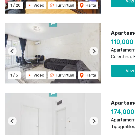
Vezi
1
/
20
Video
Tur virtual
Harta
Apartame
110,000
Apartament
Previous
Next
Colentina, 
Vezi
1
/
5
Video
Tur virtual
Harta
Apartamen
174,000
Apartament
Previous
Next
Tipografilor