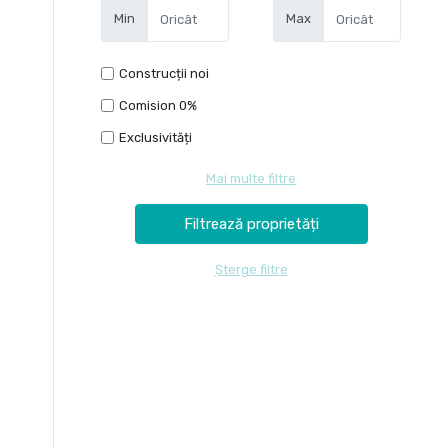
Min
Max
Construcții noi
Comision 0%
Exclusivități
Mai multe filtre
Șterge filtre