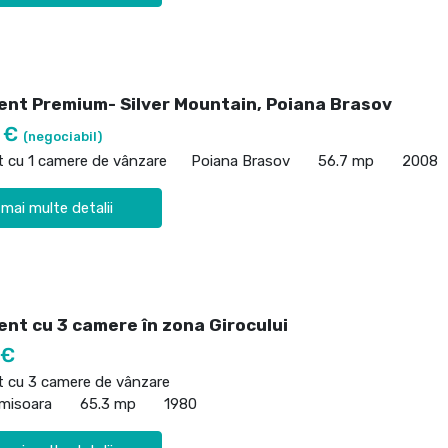
nt Premium- Silver Mountain, Poiana Brasov
0 €
(negociabil)
 cu 1 camere de vânzare
Poiana Brasov
56.7 mp
2008
 mai multe detalii
nt cu 3 camere în zona Girocului
 €
 cu 3 camere de vânzare
imisoara
65.3 mp
1980