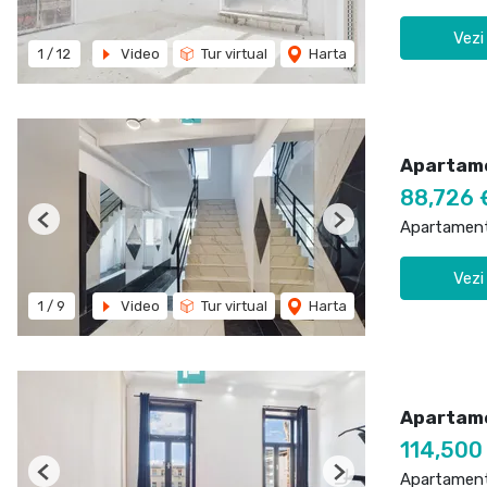
Vezi
1
/
12
Video
Tur virtual
Harta
Apartame
88,726
Apartament
Previous
Next
Vezi
1
/
9
Video
Tur virtual
Harta
Apartamen
114,500
Apartament
Previous
Next