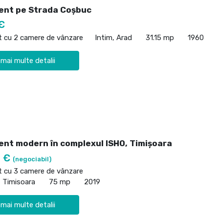
nt pe Strada Coșbuc
€
 cu 2 camere de vânzare
Intim, Arad
31.15 mp
1960
 mai multe detalii
nt modern în complexul ISHO, Timișoara
0 €
(negociabil)
 cu 3 camere de vânzare
, Timisoara
75 mp
2019
 mai multe detalii