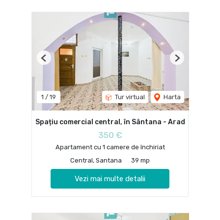
Previous
Next
1
/
19
Tur virtual
Harta
Spațiu comercial central, în Sântana - Arad
350 €
Apartament cu 1 camere de închiriat
Central, Santana
39 mp
Vezi mai multe detalii