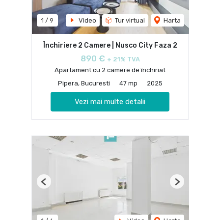
1
/
9
Video
Tur virtual
Harta
Închiriere 2 Camere | Nusco City Faza 2
890 €
+ 21% TVA
Apartament cu 2 camere de închiriat
Pipera, Bucuresti
47 mp
2025
Vezi mai multe detalii
Previous
Next