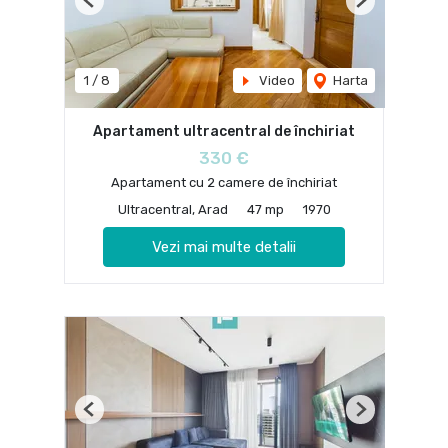
Previous
Next
1
/
8
Video
Harta
Apartament ultracentral de închiriat
330 €
Apartament cu 2 camere de închiriat
Ultracentral, Arad
47 mp
1970
Vezi mai multe detalii
Previous
Next