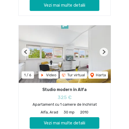
Vezi mai multe detalii
Previous
Next
1
/
6
Video
Tur virtual
Harta
Studio modern în Alfa
325 €
Apartament cu 1 camere de închiriat
Alfa, Arad
30 mp
2010
Vezi mai multe detalii