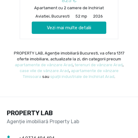
825 €
Apartament cu 2 camere de închiriat
Aviatiei, Bucuresti
52 mp
2026
Vezi mai multe detalii
PROPERTY LAB, Agenție imobiliară Bucuresti, va ofera 1317
oferte imobiliare, actualizate la zi, din categorii precum
apartamente de vânzare Arad
,
terenuri de vânzare Arad
,
case vile de vânzare Arad
,
apartamente de vânzare
Timisoara
sau
spații industriale de închiriat Arad
.
PROPERTY LAB