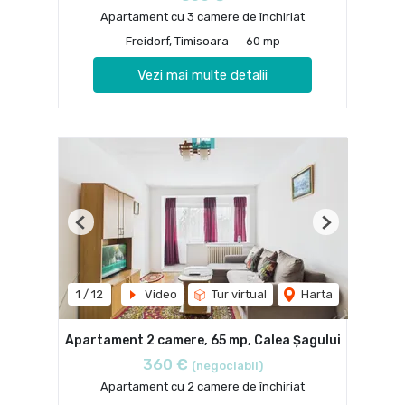
Apartament cu 3 camere de închiriat
Freidorf, Timisoara
60 mp
Vezi mai multe detalii
Previous
Next
1
/
12
Video
Tur virtual
Harta
Apartament 2 camere, 65 mp, Calea Șagului
360 €
(negociabil)
Apartament cu 2 camere de închiriat