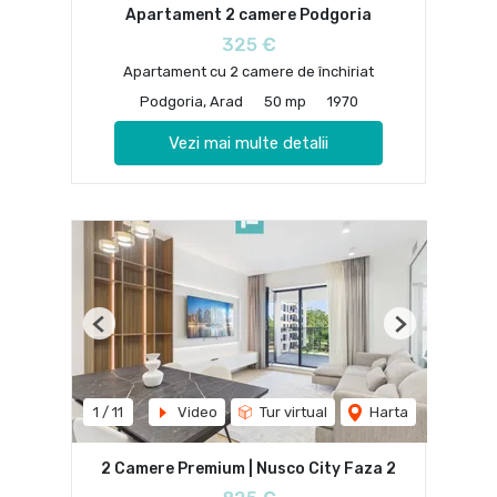
Apartament 2 camere Podgoria
325 €
Apartament cu 2 camere de închiriat
Podgoria, Arad
50 mp
1970
Vezi mai multe detalii
Previous
Next
1
/
11
Video
Tur virtual
Harta
2 Camere Premium | Nusco City Faza 2