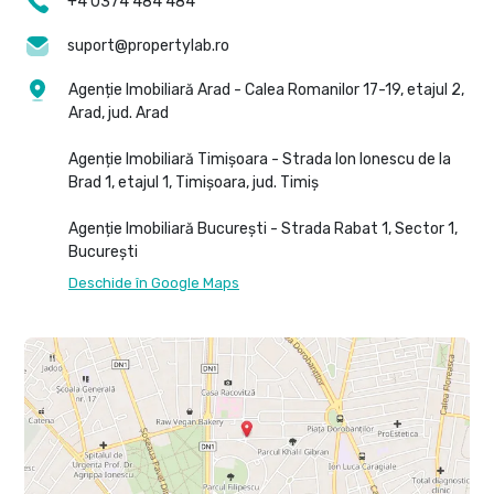
+4 0374 484 484
suport@propertylab.ro
Agenție Imobiliară Arad - Calea Romanilor 17-19, etajul 2,
Arad, jud. Arad
Agenție Imobiliară Timișoara - Strada Ion Ionescu de la
Brad 1, etajul 1, Timișoara, jud. Timiș
Agenție Imobiliară București - Strada Rabat 1, Sector 1,
București
Deschide în Google Maps