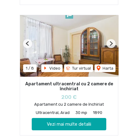
Previous
Next
1
/
8
Video
Tur virtual
Harta
Apartament ultracentral cu 2 camere de
închiriat
200 €
Apartament cu 2 camere de închiriat
Ultracentral, Arad
30 mp
1890
Vezi mai multe detalii