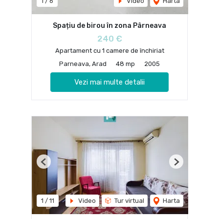
1
/
6
Video
Harta
Spațiu de birou în zona Pârneava
240 €
Apartament cu 1 camere de închiriat
Parneava, Arad
48 mp
2005
Vezi mai multe detalii
Previous
Next
1
/
11
Video
Tur virtual
Harta