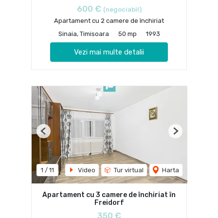
600 €
(negociabil)
Apartament cu 2 camere de închiriat
Sinaia, Timisoara
50 mp
1993
Vezi mai multe detalii
Previous
Next
1
/
11
Video
Tur virtual
Harta
Apartament cu 3 camere de închiriat în
Freidorf
350 €