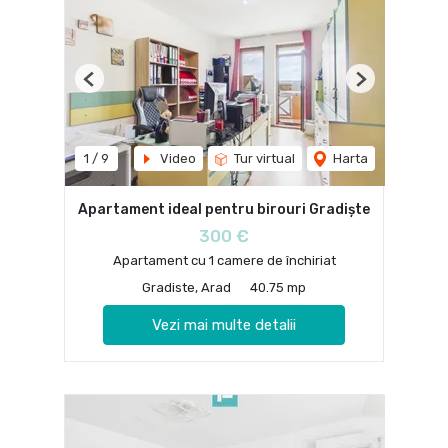
Previous
Next
1
/
9
Video
Tur virtual
Harta
Apartament ideal pentru birouri Gradiște
300 €
Apartament cu 1 camere de închiriat
Gradiste, Arad
40.75 mp
Vezi mai multe detalii