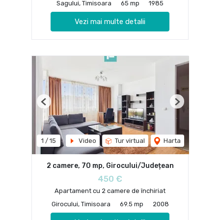
Sagului, Timisoara
65 mp
1985
Vezi mai multe detalii
Previous
Next
1
/
15
Video
Tur virtual
Harta
2 camere, 70 mp, Girocului/Județean
450 €
Apartament cu 2 camere de închiriat
Girocului, Timisoara
69.5 mp
2008