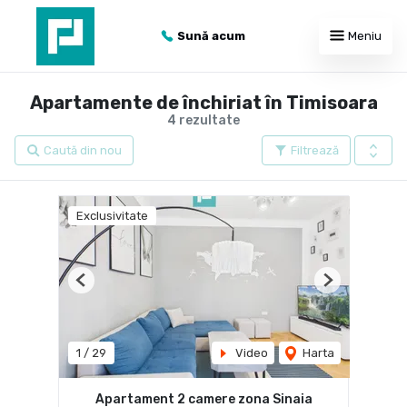
Sună acum
Meniu
Apartamente de închiriat în Timisoara
4 rezultate
Caută din nou
Filtrează
Exclusivitate
Previous
Next
1
/
29
Video
Harta
Apartament 2 camere zona Sinaia