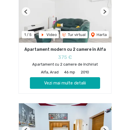
Previous
Next
1
/
5
Video
Tur virtual
Harta
Apartament modern cu 2 camere în Alfa
375 €
Apartament cu 2 camere de închiriat
Alfa, Arad
46 mp
2010
Vezi mai multe detalii