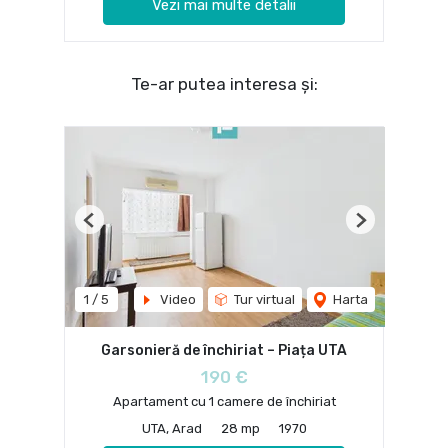
Vezi mai multe detalii
Te-ar putea interesa și:
Previous
Next
1
/
5
Video
Tur virtual
Harta
Garsonieră de închiriat – Piața UTA
190 €
Apartament cu 1 camere de închiriat
UTA, Arad
28 mp
1970