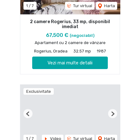
1
/
7
Tur virtual
Harta
2 camere Rogerius, 33 mp, disponibil
imediat
67,500 €
(negociabil)
Apartament cu 2 camere de vânzare
Rogerius, Oradea
32.57 mp
1987
Vezi mai multe detalii
Exclusivitate
Previous
Next
1
/
7
Video
Tur virtual
Harta