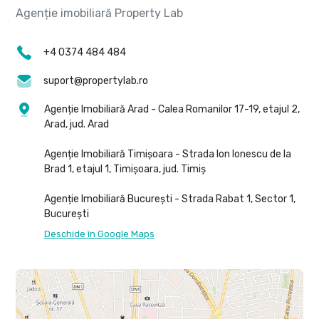
+4 0374 484 484
suport@propertylab.ro
Agenție Imobiliară Arad - Calea Romanilor 17-19, etajul 2,
Arad, jud. Arad
Agenție Imobiliară Timișoara - Strada Ion Ionescu de la
Brad 1, etajul 1, Timișoara, jud. Timiș
Agenție Imobiliară București - Strada Rabat 1, Sector 1,
București
Deschide în Google Maps