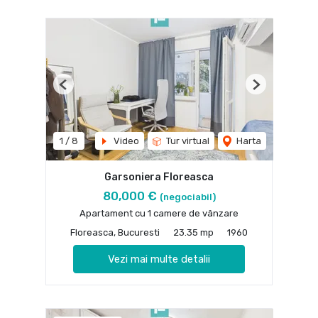
Previous
Next
1
/
8
Video
Tur virtual
Harta
Garsoniera Floreasca
80,000 €
(negociabil)
Apartament cu 1 camere de vânzare
Floreasca, Bucuresti
23.35 mp
1960
Vezi mai multe detalii