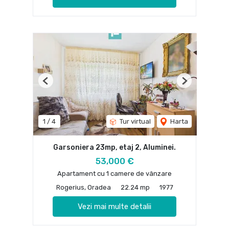
Previous
Next
1
/
4
Tur virtual
Harta
Garsoniera 23mp, etaj 2, Aluminei.
53,000 €
Apartament cu 1 camere de vânzare
Rogerius, Oradea
22.24 mp
1977
Vezi mai multe detalii