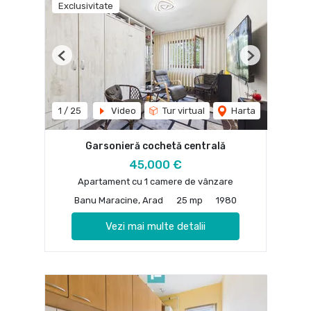
Exclusivitate
Previous
Next
1
/
25
Video
Tur virtual
Harta
Garsonieră cochetă centrală
45,000 €
Apartament cu 1 camere de vânzare
Banu Maracine, Arad
25 mp
1980
Vezi mai multe detalii