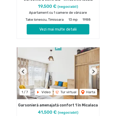
19,500 €
(negociabil)
Apartament cu 1 camere de vânzare
Take Ionescu, Timisoara
13 mp
1988
Vezi mai multe detalii
Previous
Next
1
/
7
Video
Tur virtual
Harta
Garsonieră amenajată confort 1 în Micalaca
41,500 €
(negociabil)