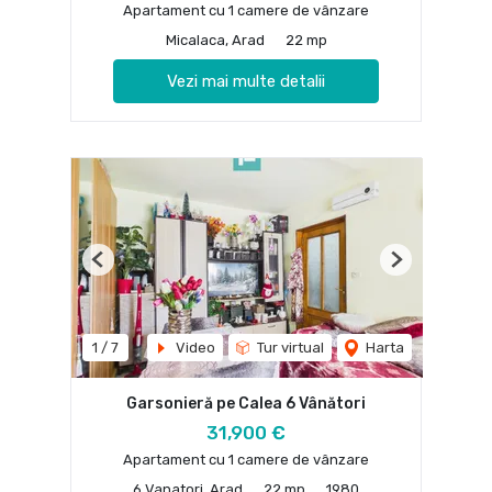
Apartament cu 1 camere de vânzare
Micalaca, Arad
22 mp
Vezi mai multe detalii
Previous
Next
1
/
7
Video
Tur virtual
Harta
Garsonieră pe Calea 6 Vânători
31,900 €
Apartament cu 1 camere de vânzare
6 Vanatori, Arad
22 mp
1980