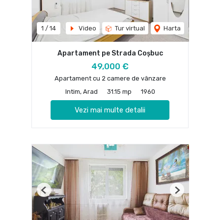
1
/
14
Video
Tur virtual
Harta
Apartament pe Strada Coșbuc
49,000 €
Apartament cu 2 camere de vânzare
Intim, Arad
31.15 mp
1960
Vezi mai multe detalii
Previous
Next