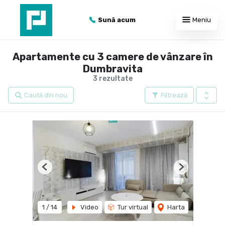
Sună acum
Meniu
Apartamente cu 3 camere de vânzare în
Dumbravita
3 rezultate
Caută din nou
Filtrează
Previous
Next
1
/
14
Video
Tur virtual
Harta