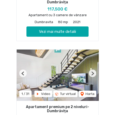
Dumbrăvița
117,500 €
Apartament cu 3 camere de vânzare
Dumbravita
80 mp
2021
Vezi mai multe detalii
Previous
Next
1
/
31
Video
Tur virtual
Harta
Apartament premium pe 2 niveluri-
Dumbrăvița