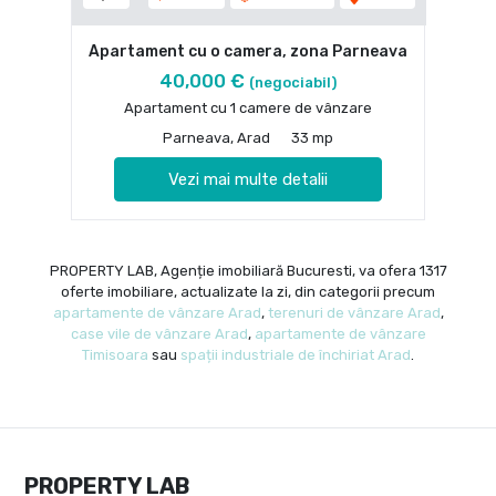
Apartament cu o camera, zona Parneava
40,000 €
(negociabil)
Apartament cu 1 camere de vânzare
Parneava, Arad
33 mp
Vezi mai multe detalii
PROPERTY LAB, Agenție imobiliară Bucuresti, va ofera 1317
oferte imobiliare, actualizate la zi, din categorii precum
apartamente de vânzare Arad
,
terenuri de vânzare Arad
,
case vile de vânzare Arad
,
apartamente de vânzare
Timisoara
sau
spații industriale de închiriat Arad
.
PROPERTY LAB