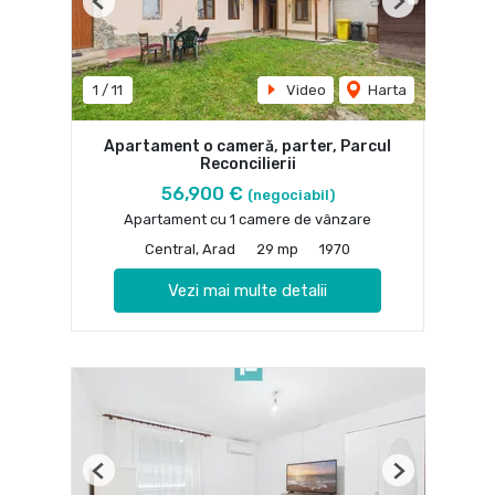
Previous
Next
1
/
11
Video
Harta
Apartament o cameră, parter, Parcul
Reconcilierii
56,900 €
(negociabil)
Apartament cu 1 camere de vânzare
Central, Arad
29 mp
1970
Vezi mai multe detalii
Previous
Next