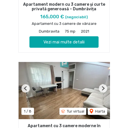
Apartament modern cu 3 camere și curte
privată generoasă – Dumbrăvița
165,000 €
(negociabil)
Apartament cu 3 camere de vânzare
Dumbravita
75 mp
2021
Vezi mai multe detalii
Previous
Next
1
/
8
Tur virtual
Harta
Apartament cu 3 camere moderne în