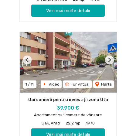
Vezi mai multe detalii
Previous
Next
1
/
11
Video
Tur virtual
Harta
Garsonieră pentru investiții zona Uta
39,900 €
Apartament cu 1 camere de vânzare
UTA, Arad
22.2 mp
1970
Vezi mai multe detalii