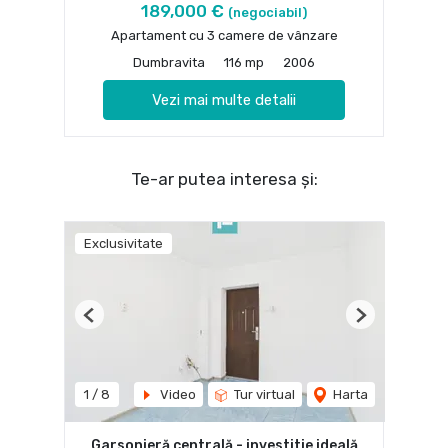
189,000 €
(negociabil)
Apartament cu 3 camere de vânzare
Dumbravita
116 mp
2006
Vezi mai multe detalii
Te-ar putea interesa și:
Exclusivitate
Previous
Next
1
/
8
Video
Tur virtual
Harta
Garsonieră centrală - investitie ideală