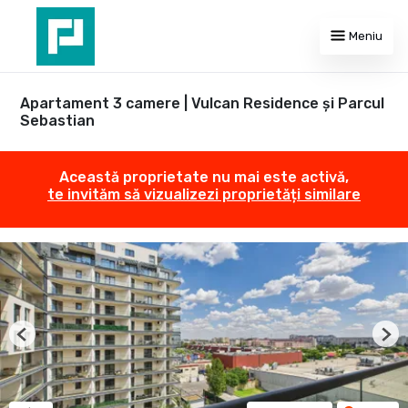
Meniu
Apartament 3 camere | Vulcan Residence și Parcul
Sebastian
Această proprietate nu mai este activă,
te invităm să vizualizezi proprietăți similare
Previous
Nex