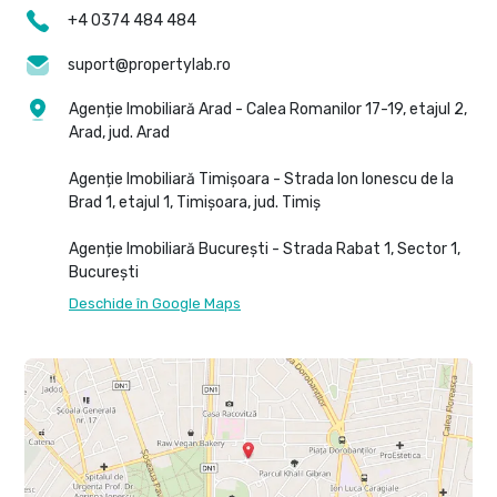
+4 0374 484 484
suport@propertylab.ro
Agenție Imobiliară Arad - Calea Romanilor 17-19, etajul 2,
Arad, jud. Arad
Agenție Imobiliară Timișoara - Strada Ion Ionescu de la
Brad 1, etajul 1, Timișoara, jud. Timiș
Agenție Imobiliară București - Strada Rabat 1, Sector 1,
București
Deschide în Google Maps