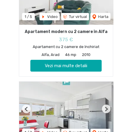
1
/
5
Video
Tur virtual
Harta
Apartament modern cu 2 camere în Alfa
375 €
Apartament cu 2 camere de închiriat
Alfa, Arad
46 mp
2010
Vezi mai multe detalii
Previous
Next