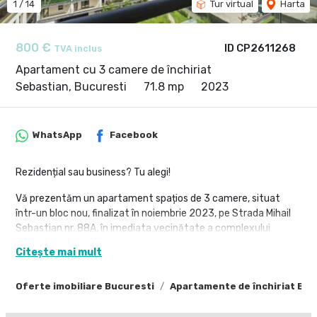
1
/
14
Tur virtual
Harta
800 €
ID CP2611268
TVA inclus
Apartament cu 3 camere de închiriat
Sebastian, Bucuresti
71.8 mp
2023
WhatsApp
Facebook
Rezidențial sau business? Tu alegi!
Vă prezentăm un apartament spațios de 3 camere, situat
într-un bloc nou, finalizat în noiembrie 2023, pe Strada Mihail
Sebastian nr. 88A, în imediata vecinătate a complexului
Vulcan Residence și a Mall-ului Vulcan Value Centre. O
Citește mai mult
proprietate modernă, perfectă atât pentru locuință
rezidențială, cât și pentru activitate profesională (birou, salon,
Oferte imobiliare Bucuresti
Apartamente de închiriat Buc
cabinet etc.).
Ce oferă apartamentul: