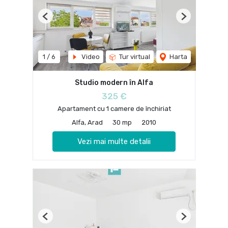
Previous
Next
1
/
6
Video
Tur virtual
Harta
Studio modern în Alfa
325 €
Apartament cu 1 camere de închiriat
Alfa, Arad
30 mp
2010
Vezi mai multe detalii
Previous
Next