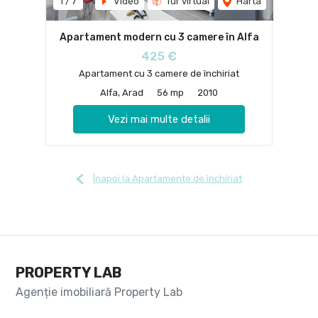
1
/
7
Video
Tur virtual
Harta
Apartament modern cu 3 camere în Alfa
425 €
Apartament cu 3 camere de închiriat
Alfa, Arad
56 mp
2010
Vezi mai multe detalii
Înapoi la Apartamente de închiriat
PROPERTY LAB